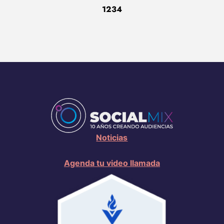
1
2
3
4
Noticias
Agenda tu video llamada